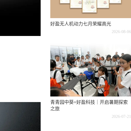
好盈无人机动力七月荣耀高光
2026-08-06
青青园中葵×好盈科技｜开启暑期探索
之旅
2026-07-21