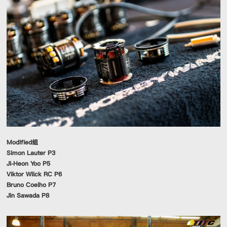
Modified组
Simon Lauter P3
Ji-Heon Yoo P5
Viktor Wilck RC P6
Bruno Coelho P7
Jin Sawada P8