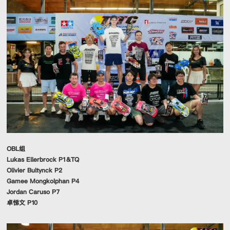
OBL组
Lukas Ellerbrock P1&TQ
Olivier Bultynck P2
Gamee Mongkolphan P4
Jordan Caruso P7
卓悌文 P10