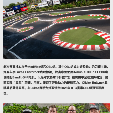
此次赛事核心在于Modified组和OBL组。其中OBL组成为好盈动力的闪耀主场，
好盈车手Lukas Ellerbrock表现惊艳，比赛中他使用XeRun XR10 PRO G3X电
调搭配Bandit G4R电机，以绝对优势拿下杆位TQ；在决赛中全程发挥稳定，提
前实现“冠军”荣耀，用实力印证了好盈动力的硬核实力。Olivier Bultynck紧
随其后获得亚军，与Lukas携手为好盈锁定2026年TITC赛事OBL组冠亚军席
位。