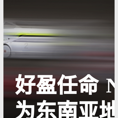
好盈任命
N
为东南亚