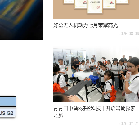
好盈无人机动力七月荣耀高光
2026-08-06
青青园中葵×好盈科技｜开启暑期探索
之旅
2026-07-21