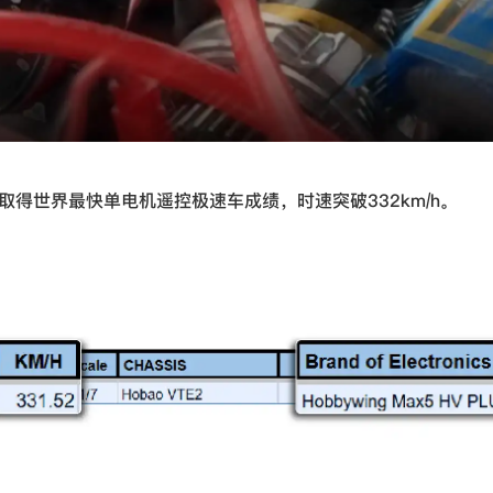
 G2电调，取得世界最快单电机遥控极速车成绩，时速突破332km/h。