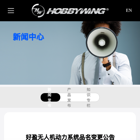
EN
新闻中心
新
产
知
闻
品
识
发
发
专
布
布
栏
好盈无人机动力系统品名变更公告