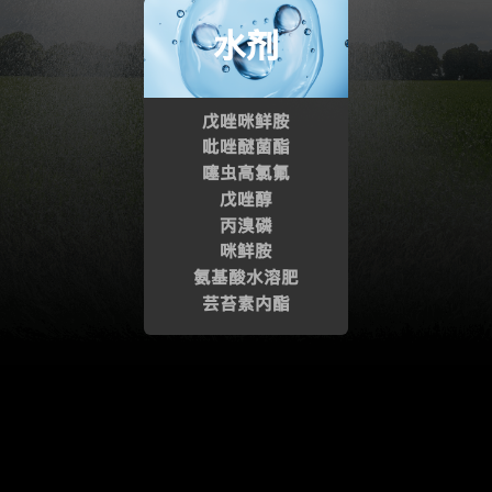
水剂
戊唑咪鲜胺
吡唑醚菌酯
噻虫高氯氟
戊唑醇
丙溴磷
咪鲜胺
氨基酸水溶肥
芸苔素内酯