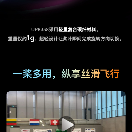
UP8338
采用
轻量复合碳纤材料
，
1g
重量仅约
，超轻设计让桨叶瞬间完成旋转方向切换。
一桨多用，纵享丝滑飞行