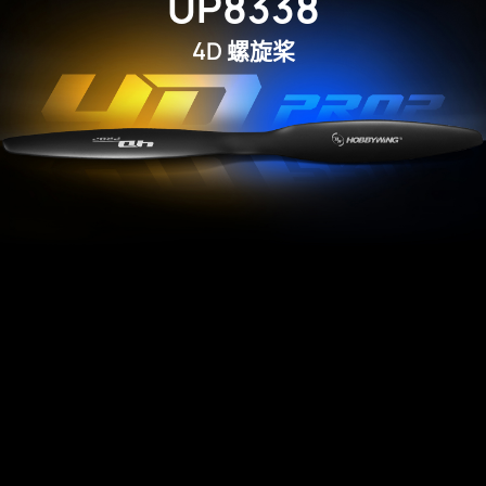
UP8338
4D
螺旋桨