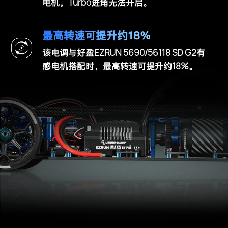
Turbo
电机，
进角无法开启。
最高转速可提升约18%
EZRUN 5690/56118 SD G2
该电调与好盈
有
18%
感电机搭配时，最高转速可提升约
。