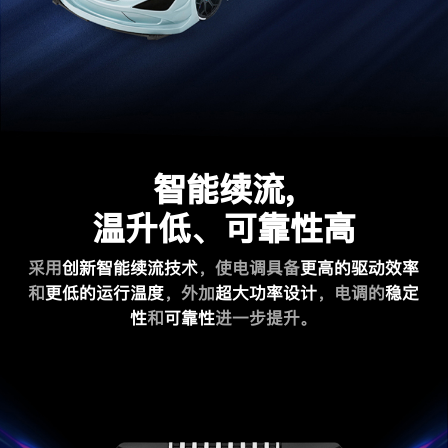
智能续流,
温升低、可靠性高
采用
创新智能续流技术
，使电调具备
更高的驱动效率
和
更低的运行温度
，
外加
超大功率设计
，电调的
稳定
性
和
可靠性
进一步提升。