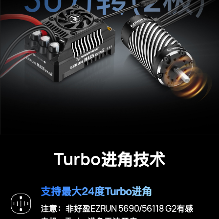
Turbo
进角技术
支持最大24度Turbo进角
EZRUN 5690/56118 G2
注意：非好盈
有感