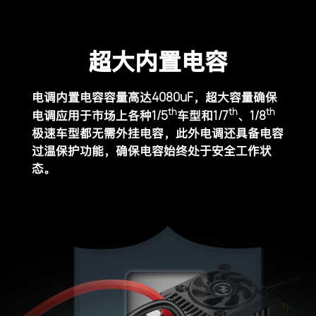
超大内置电容
4080uF
电调内置电容容量高达
，超大容量确保
th
th
th
1/5
1/7
1/8
电调应用
于市场上各种
车型和
、
极速车型都无需外挂
电容，此外电调还具备电容
过温保护功能，确保电容
始终处于安全工作状
态。