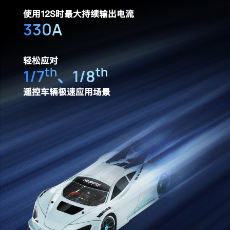
使用12S时最大持续输出电流
330A
轻松应对
th
th
1/7
、1/8
遥控车辆极速应用场景