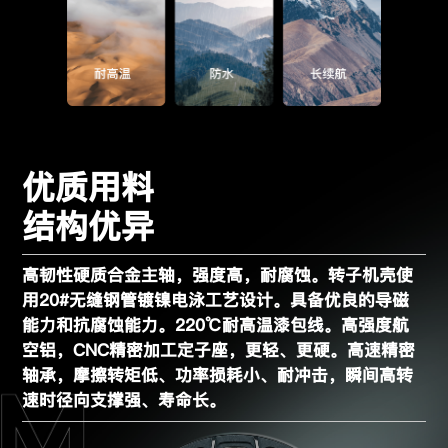
优质用料
结构优异
高韧性硬质合金主轴，
强度高，耐腐蚀
。
转子机壳使
用20#
无缝钢管镀镍
电泳工艺设计。
具备优良的
导磁
能力和
抗腐蚀
能力。
220℃耐高温
漆包线。
高强度
航
空铝
，
CNC
精密加工定子座，
更轻、更硬
。
高速精密
轴承，摩擦转矩低、功率损耗小、耐冲击，
瞬间高转
速时径向支撑强、寿命长。