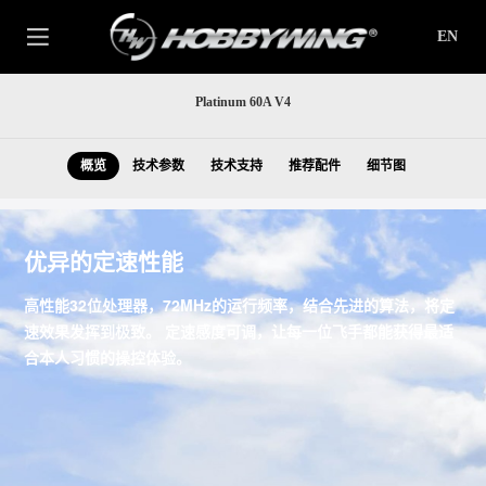
EN
Platinum 60A V4
概览
技术参数
技术支持
推荐配件
细节图
优异的定速性能
高性能32位处理器，72MHz的运行频率，结合先进的算法，将定
速效果发挥到极致。 定速感度可调，让每一位飞手都能获得最适
合本人习惯的操控体验。