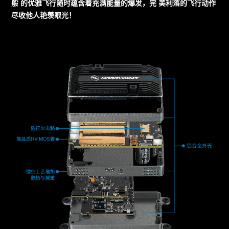
般 的优雅飞行随时蕴含着充满能量的爆发，完 美利落的飞行动作
尽收他人艳羡眼光！