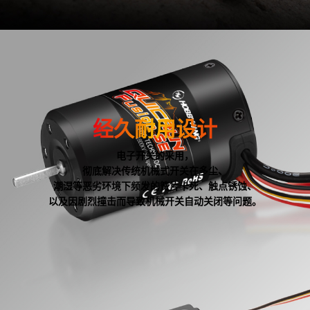
防尘抗水
经久耐用设计
不在话下
电子开关的采用，
整套动力防护等级IP67，
彻底解决传统机械式开关在多尘、
出色的防水防尘性能，
潮湿等恶劣环境下频发的簧片卡死、触点锈蚀、
轻松应对泥沙、
以及因剧烈撞击而导致机械开关自动关闭等问题。
冰雪、积水等运行条件。