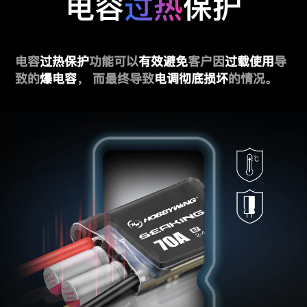
电容
过热
保护
电容
过热保护
功能可以
有效避免
客户因
过载使用
导
致的
爆电容
，
而最终导致
电调彻底损坏
的情况。