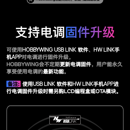
支持电调
固件升级
HOBBYWING USB LINK
HW LINK
可使用
软件
、
手
APP
机
对电调进行固件升级，
HOBBYWING会不定期
更新电调固件
，用户能永久
享受使用电调的
最新功能
。
USB LINK
HW LINK
APP
备注:
使用
软件
和
手机
进
行电调固件升级时需另购
LCD编程盒
或
OTA模块
。