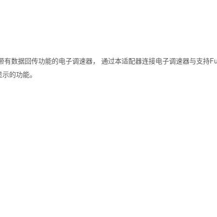
RUN系列带有数据回传功能的电子调速器， 通过本适配器连接电子调速器与支持Futa
并且显示的功能。