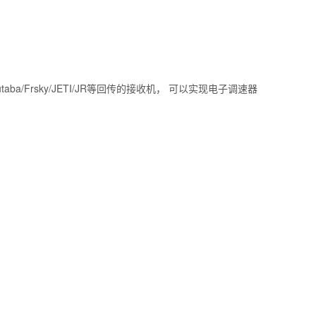
ba/Frsky/JETI/JR等回传的接收机， 可以实现电子调速器