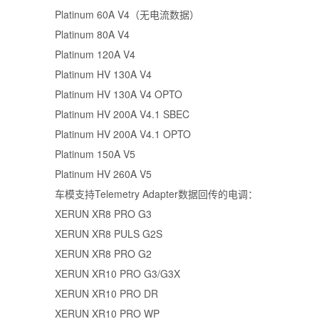
Platinum 60A V4（无电流数据）
Platinum 80A V4
Platinum 120A V4
Platinum HV 130A V4
Platinum HV 130A V4 OPTO
Platinum HV 200A V4.1 SBEC
Platinum HV 200A V4.1 OPTO
Platinum 150A V5
Platinum HV 260A V5
车模支持Telemetry Adapter数据回传的电调：
XERUN XR8 PRO G3
XERUN XR8 PULS G2S
XERUN XR8 PRO G2
XERUN XR10 PRO G3/G3X
XERUN XR10 PRO DR
XERUN XR10 PRO WP