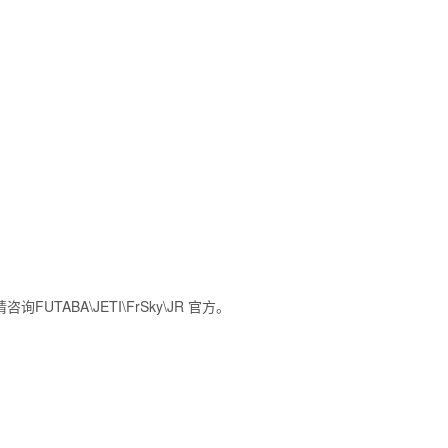
ABA\JETI\FrSky\JR 官方。