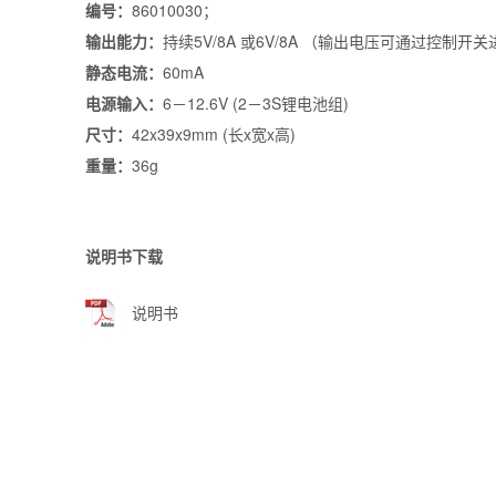
编号：
86010030；
输出能力：
持续5V/8A 或6V/8A （输出电压可通过控制
静态电流：
60mA
电源输入：
6－12.6V (2－3S锂电池组)
尺寸：
42x39x9mm (长x宽x高)
重量：
36g
说明书下载
说明书