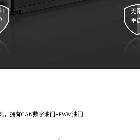
压
无
护
重
，拥有CAN数字油门+PWM油门