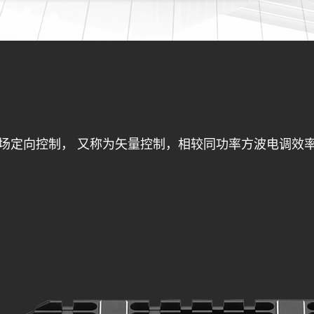
trol）驱动为磁场定向控制， 又称为矢量控制，相较同功率方波电