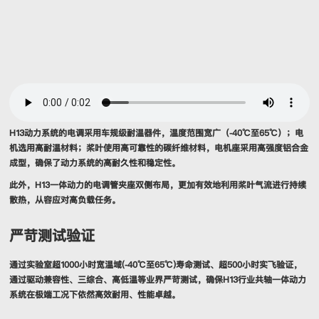
H13动力系统的电调采用车规级耐温器件，温度范围宽广（-40℃至65℃）；电
机选用高耐温材料；桨叶使用高可靠性的碳纤维材料，电机座采用高强度铝合金
成型，确保了动力系统的高耐久性和稳定性。
此外，H13一体动力的电调管夹座双侧布局，更加有效地利用桨叶气流进行持续
散热，从容应对高负载任务。
严苛测试验证
通过实验室超1000小时宽温域(-40℃至65℃)寿命测试、超500小时实飞验证，
通过驱动兼容性、三综合、高低温等业界严苛测试，确保H13行业共轴一体动力
系统在极端工况下依然高效耐用、性能卓越。