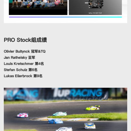
PRO Stock组成绩
Olivier Bultynck 冠军&TQ
Jan Ratheisky 亚军
Louis Kretschmer 第4名
Stefan Schulz 第6名
Lukas Ellerbrock 第9名