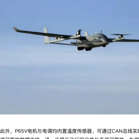
此外，P65V电机与电调均内置温度传感器，可通过CAN总线