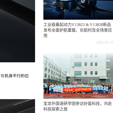
工业级垂起动力V13823 & V13828新品
发布全面护航重载、长航时及全场景应
用
2026-07-15
于与机身平行的位
宝龙外国语研学团参访好盈科技，共赴
科技探索之旅