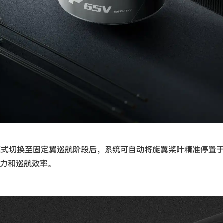
降模式切换至固定翼巡航阶段后，系统可自动将旋翼桨叶精准停置
力和巡航效率。