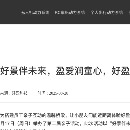
无人机动力系统
RC车船动力系统
个人出行动力系统
好景伴未来，盈爱润童心，好盈
来源 : 好盈科技
时间 :
2025-08-20
为搭建员工亲子互动的温馨桥梁，让小朋友们能近距离体验好盈
月17日（周日）举办了第二届亲子活动，此次活动以“好景伴