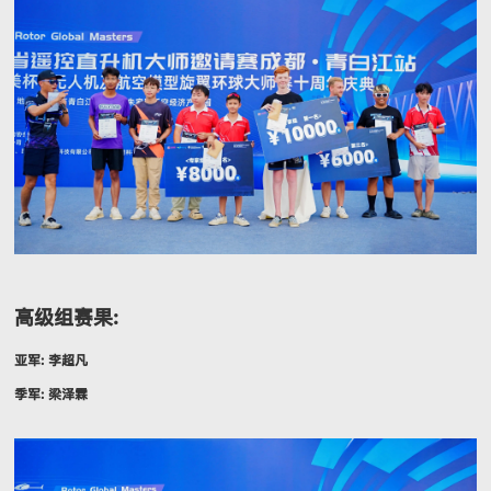
高级组赛果:
亚军: 李超凡
季军: 梁泽霖