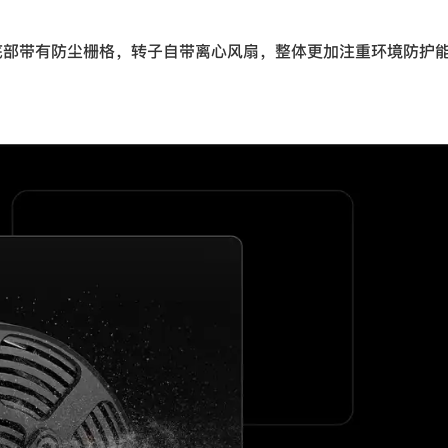
封闭结构，底部带有防尘栅格，转子自带离心风扇，整体更加注重环境防