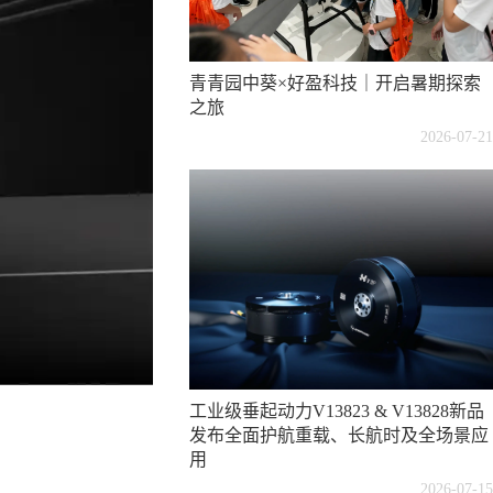
青青园中葵×好盈科技｜开启暑期探索
之旅
2026-07-21
工业级垂起动力V13823 & V13828新品
发布全面护航重载、长航时及全场景应
用
2026-07-15