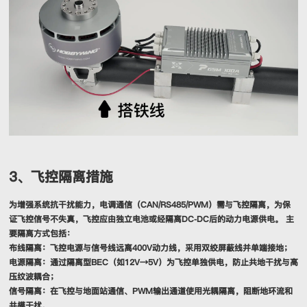
3、飞控隔离措施
为增强系统抗干扰能力，电调通信（CAN/RS485/PWM）需与飞控隔离，为保
证飞控信号不失真，飞控应由独立电池或经隔离DC-DC后的动力电源供电。 主
要隔离方式包括：
布线隔离：飞控电源与信号线远离400V动力线，采用双绞屏蔽线并单端接地；
电源隔离：通过隔离型BEC（如12V→5V）为飞控单独供电，防止共地干扰与高
压纹波耦合；
信号隔离：在飞控与地面站通信、PWM输出通道使用光耦隔离，阻断地环流和
共模干扰。