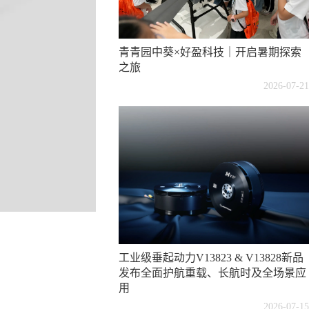
青青园中葵×好盈科技｜开启暑期探索
之旅
2026-07-21
工业级垂起动力V13823 & V13828新品
发布全面护航重载、长航时及全场景应
用
2026-07-15