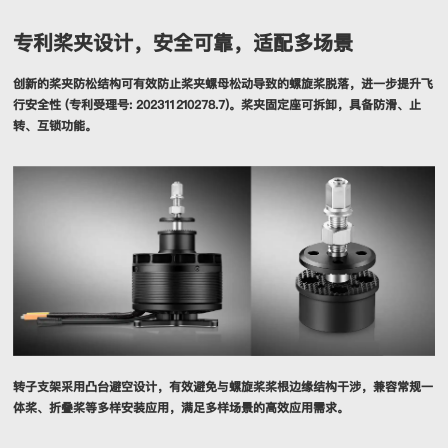
专利桨夹设计，安全可靠，适配多场景
创新的桨夹防松结构可有效防止桨夹螺母松动导致的螺旋桨脱落，进一步提升飞
行安全性 (专利受理号: 202311210278.7)。桨夹固定座可拆卸，具备防滑、止
转、互锁功能。
转子支架采用凸台避空设计，有效避免与螺旋桨桨根边缘结构干涉，兼容常规一
体桨、折叠桨等多样安装应用，满足多样场景的高效应用需求。