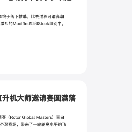
赛事终于落下帷幕，比赛过程可谓高潮
Modified组和Stock组别中，
rs遥控直升机大师邀请赛圆满落
tor Global Masters）青白
齐聚赛场，带来了一轮轮高水平的飞