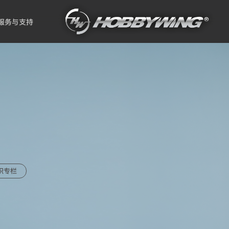
服务与支持
识专栏