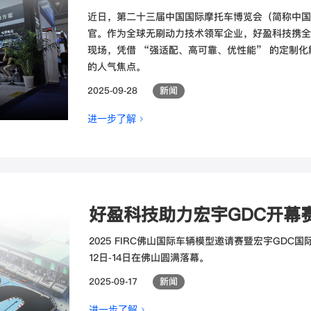
近日，第二十三届中国国际摩托车博览会（简称中国
官。作为全球无刷动力技术领军企业，好盈科技携全
现场，凭借 “强适配、高可靠、优性能” 的定制
的人气焦点。
2025-09-28
新闻
进一步了解 >
好盈科技助力宏宇GDC开幕
2025 FIRC佛山国际车辆模型邀请赛暨宏宇GDC
12日-14日在佛山圆满落幕。
2025-09-17
新闻
进一步了解 >