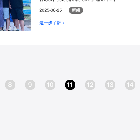
2025-08-25
新闻
进一步了解 >
8
9
10
11
12
13
14