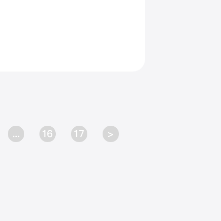
...
16
17
>