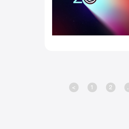
<
1
2
.