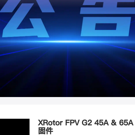
XRotor FPV G2 45A & 
固件