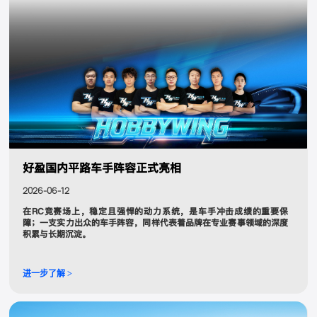
好盈国内平路车手阵容正式亮相
2026-06-12
在RC竞赛场上，稳定且强悍的动力系统，是车手冲击成绩的重要保
障；一支实力出众的车手阵容，同样代表着品牌在专业赛事领域的深度
积累与长期沉淀。
进一步了解 >