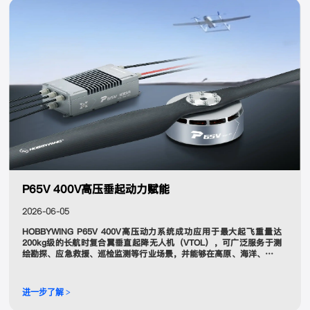
P65V 400V高压垂起动力赋能
2026-06-05
HOBBYWING P65V 400V高压动力系统成功应用于最大起飞重量达
200kg级的长航时复合翼垂直起降无人机（VTOL），可广泛服务于测
绘勘探、应急救援、巡检监测等行业场景，并能够在高原、海洋、山区
等复杂环境中稳定执行飞行任务。
进一步了解 >