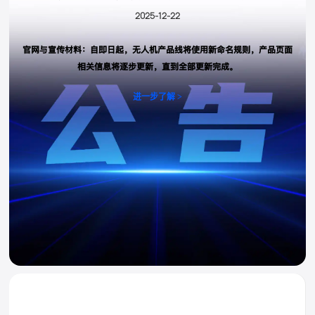
2025-12-22
官网与宣传材料：自即日起，无人机产品线将使用新命名规则，产品页面
相关信息将逐步更新，直到全部更新完成。
进一步了解 >