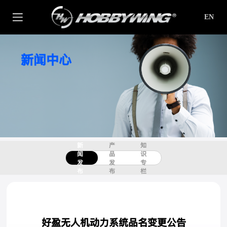
EN
新闻中心
新
产
知
闻
品
识
发
发
专
布
布
栏
好盈无人机动力系统品名变更公告