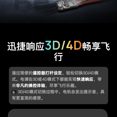
3D/4D
迅捷响应
畅享飞
行
通过简便的
遥控器打杆设定
，轻松切换3D/4D模
式。电调在3D或4D模式下都能实现
快速响应
，带
来
非凡的操控体验
，尽享飞行乐趣。
3D/4D模式切换过程中，电机会发出提示音，具
注:
有更直观的感受。