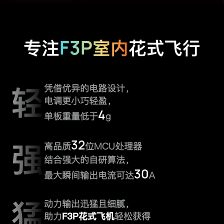
F3P
专注
室内
花式飞行
轻
凭借优异的电路设计，
电调更小巧轻盈，
4
单板重量低于
g
32
强
高品质
位MCU处理器
结合强大的自研算法，
30
最大瞬间输出电流可达
A
猛
动力输出迅猛且细腻，
助力
F3P花式飞机
轻松获得