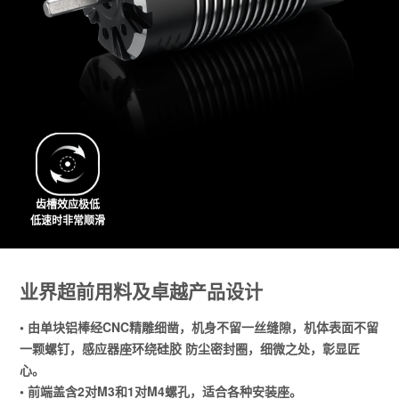
齿槽效应极低
低速时非常顺滑
业界超前用料及卓越产品设计
• 由单块铝棒经CNC精雕细凿，机身不留一丝缝隙，机体表面不留
一颗螺钉，感应器座环绕硅胶 防尘密封圈，细微之处，彰显匠
心。
• 前端盖含2对M3和1对M4螺孔，适合各种安装座。