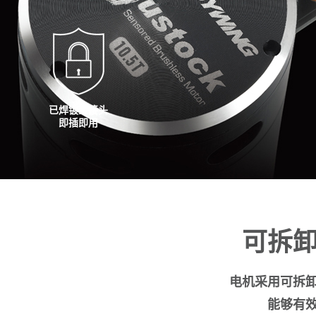
已焊镀金接头
即插即用
可拆
电机采用可拆
能够有