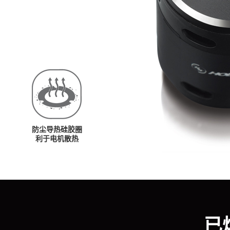
防尘导热硅胶圈
利于电机散热
已