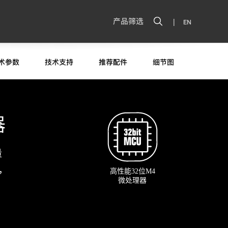
|
产品筛选
EN
术参数
技术支持
推荐配件
细节图
器
量
，
高性能32位M4
微处理器