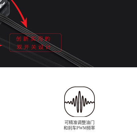
可精准调整油门
和刹车PWM频率