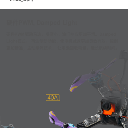
硬件PWM, Damped Light
硬件PWM驱动马达，噪音小，油门响应更加平滑。Damped
Light模式， 再生制动功能，使电机减速更加灵敏有效，控制
更加精准；主动续流技术， 让电池回收电量，延长航续时间。