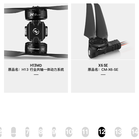
H13MD
X6 SE
原品名：H13 行业共轴一体动力系统
原品名：CM-X6-SE
2
...
7
8
9
10
11
12
13
14