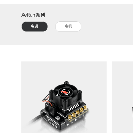
XeRun 系列
电调
电机