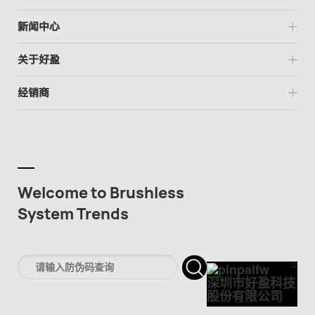
新闻中心
关于好盈
经销商
Welcome to Brushless
System Trends
×
Cl
深圳市好盈科技
股份有限公司