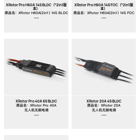
XRotor Pro H60A 14S BLDC（*2in1版
XRotor Pro H60A 14S FOC（*2in1版
本）
本）
原品名：XRotor H60A(2in1) 14S BLDC
原品名：XRotor H60A(2in1) 14S FOC
XRotor Pro 40A 6S BLDC
XRotor 20A 4S BLDC
原品名：XRotor Pro 40A
原品名：XRotor 20A
无人机无刷电调
无人机无刷电调