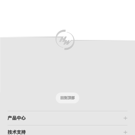
回到顶部
产品中心
技术支持