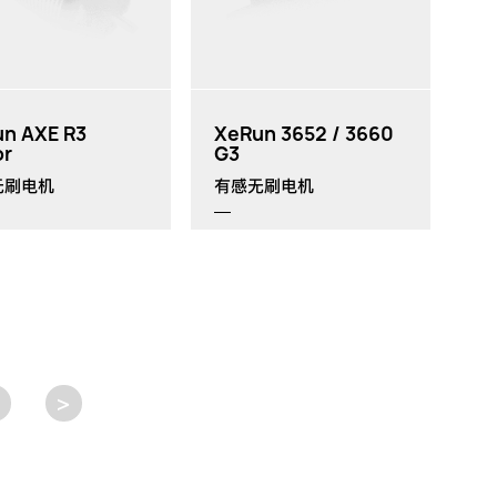
th
th
n AXE R3
XeRun 3652 / 3660
or
G3
无刷电机
有感无刷电机
>