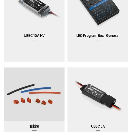
New
UBEC 10A HV
LED Program Box_General
金插包
UBEC 5A