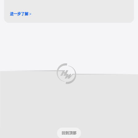
不增加机械复杂度的前提下，显著优化飞行性能，实现效率、稳定与操
控的多维提升。
进一步了解 >
回到顶部