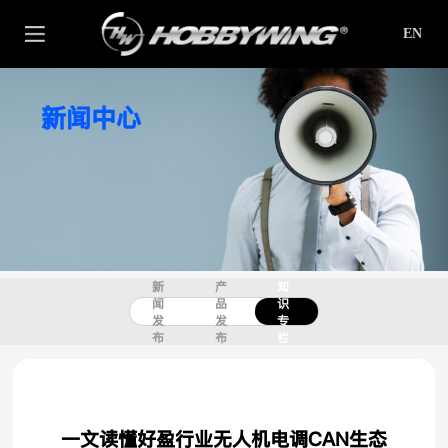
EN
新闻中心
新
产
知
闻
品
识
发
发
专
布
布
栏
一文读懂好盈行业无人机电调CAN生态