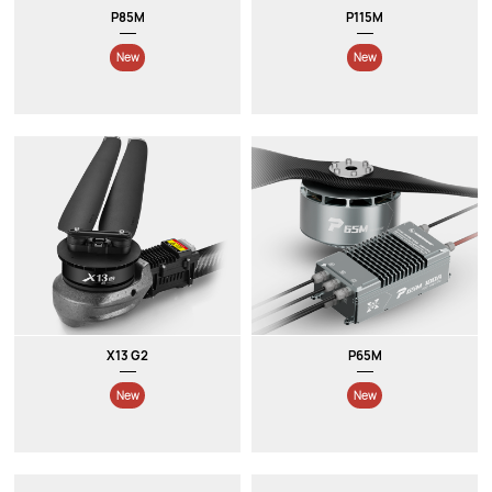
P85M
P115M
New
New
X13 G2
P65M