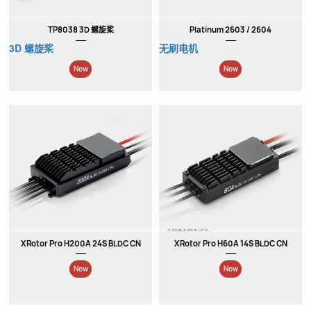
New
New
TP8038 3D 螺旋桨
Platinum 2603 / 2604
3D 螺旋桨
无刷电机
XRotor Pro H200A 24S BLDC CN
XRotor Pro H60A 14S BLDC CN
New
New