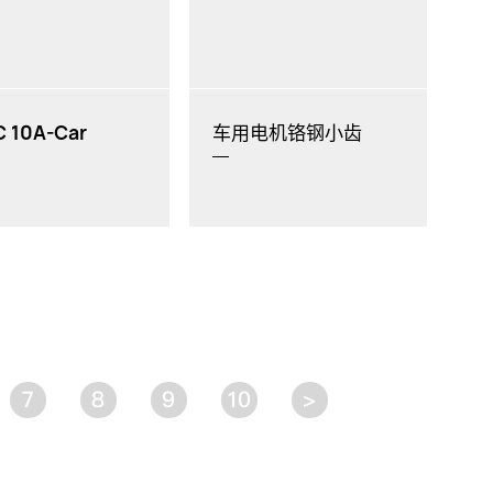
 10A-Car
车用电机铬钢小齿
7
8
9
10
>