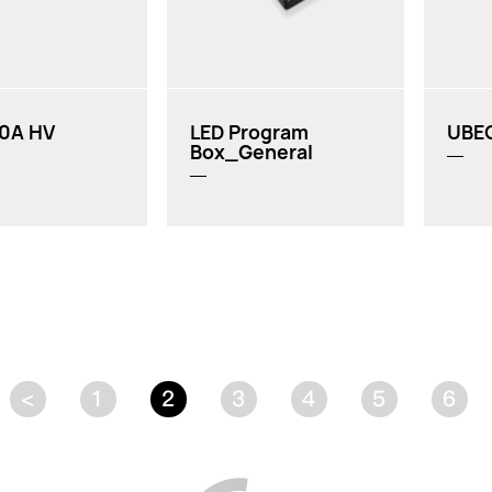
车模无刷电调：
XeRun
(大部
分)、
EzRun
、
QuicRun
(酷跑)系列
船模无刷电调：
SeaKing
非
0A HV
LED Program
UBEC
Pro
系列
Box_General
<
1
2
3
4
5
6