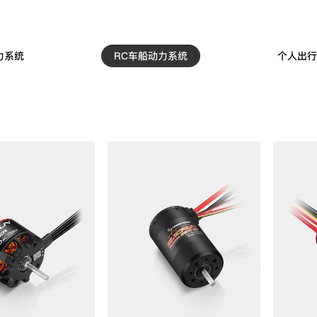
力系统
RC车船动力系统
个人出行
th
th
th
主要