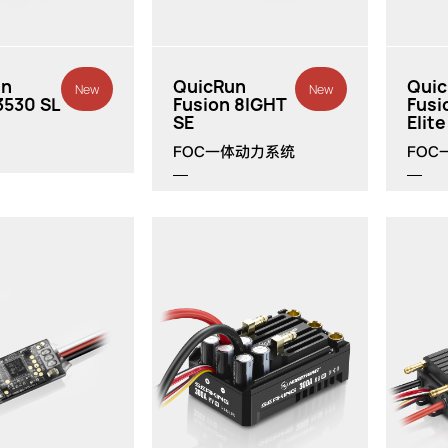
un
QuicRun
Qui
New
New
3530 SL
Fusion 8IGHT
Fusi
SE
Elite
FOC一体动力系统
FOC