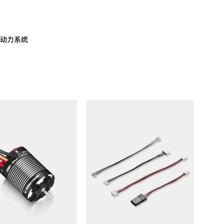
动力系统
KV值:
2300KV
th
应用:
1/10
攀爬车