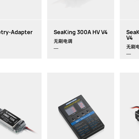
try-Adapter
SeaKing 300A HV V4
SeaK
V4
无刷电调
无刷
88x58x14mm（长x宽
x厚）
主要应用：空模无刷电调：
Platinum V1/V2
、
FlyFun V5, Skywalker V2
系
列