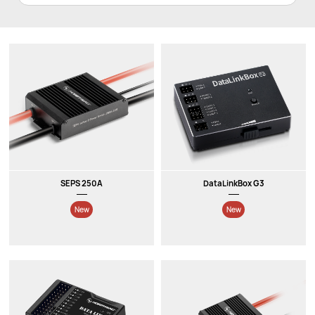
SEPS 250A
DataLinkBox G3