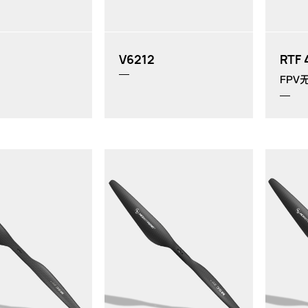
V6212
RTF 
FPV
MP：
MP：