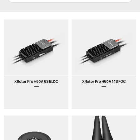
XRotor Pro H60A 6S BLDC
XRotor Pro H60A 14S FOC