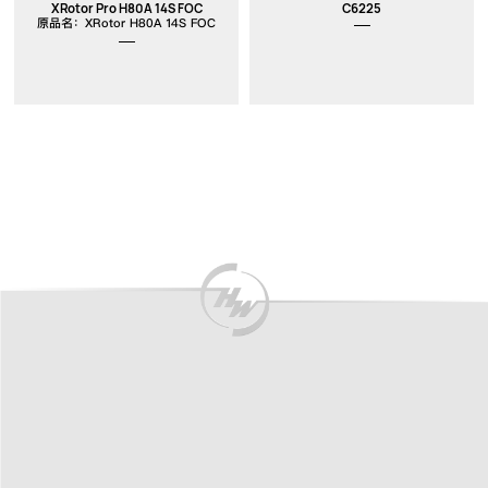
XRotor Pro H80A 14S FOC
C6225
原品名：XRotor H80A 14S FOC