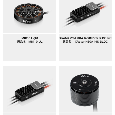
M8110 Light
XRotor Pro H80A 14S BLDC / BLDC IPC
原品名：M8110 UL
原品名： XRotor H80A 14S BLDC