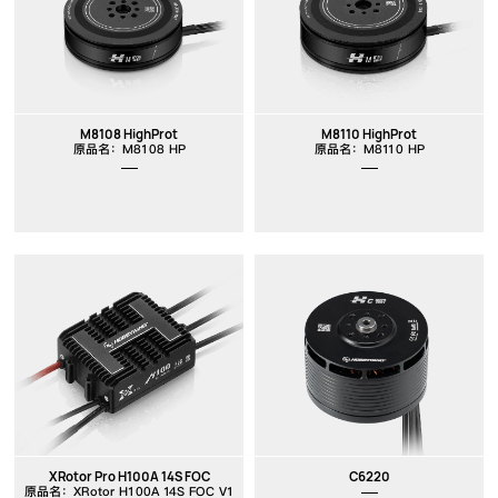
M8108 HighProt
M8110 HighProt
原品名：M8108 HP
原品名：M8110 HP
XRotor Pro H100A 14S FOC
C6220
原品名：XRotor H100A 14S FOC V1