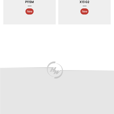
P115M
X13 G2
New
New