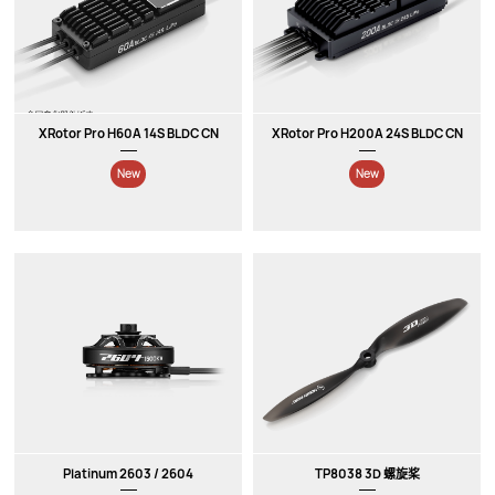
New
New
XRotor Pro H60A 14S BLDC CN
XRotor Pro H200A 24S BLDC CN
New
New
Platinum 2603 / 2604
TP8038 3D 螺旋桨