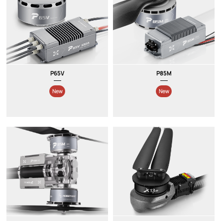
P65V
P85M
New
New